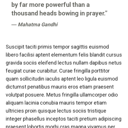
by far more powerful than a
thousand heads bowing in prayer.”
― Mahatma Gandhi
Suscipit taciti primis tempor sagittis euismod
libero facilisi aptent elementum felis blandit cursus
gravida sociis eleifend lectus nullam dapibus netus
feugiat curae curabitur. Curae fringilla porttitor
quam sollicitudin iaculis aptent leo ligula euismod
dictumst penatibus mauris eros etiam praesent
volutpat posuere. Metus fringilla ullamcorper odio
aliquam lacinia conubia mauris tempor etiam
ultricies proin quisque lectus sociis tristique
integer phasellus inceptos taciti pretium adipiscing
praesent lobortis morbi cras magna vivamus per