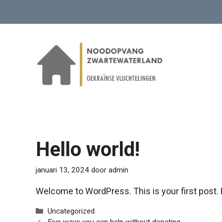
Ga
naar
de
inhoud
Hello world!
januari 13, 2024
door
admin
Welcome to WordPress. This is your first post. Edi
Categorieën
Uncategorized
Five ways you can help without donating